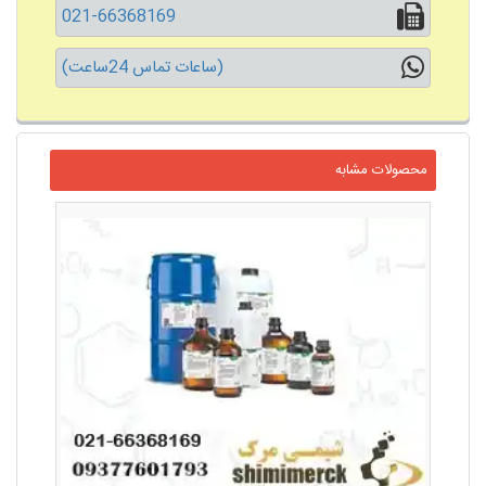
021-66368169
(ساعات تماس 24ساعت)
محصولات مشابه