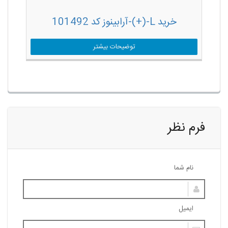
خرید L-(+)-آرابینوز کد 101492
توضیحات بیشتر
فرم نظر
نام شما
ایمیل