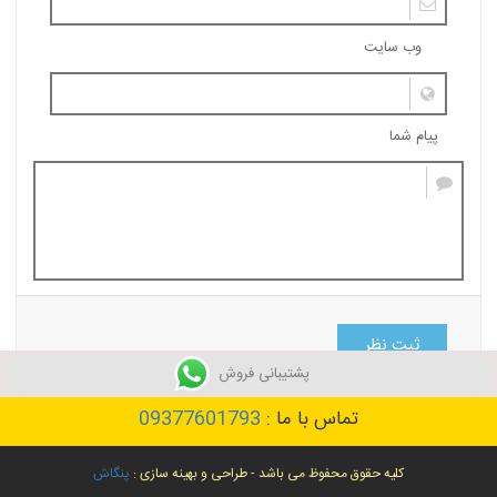
وب سایت
پیام شما
ثبت نظر
پشتیبانی فروش
تماس با ما :
09377601793
کلیه حقوق محفوظ می باشد - طراحی و بهینه سازی :
پنگاش