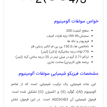
خواص سولفات آلومینیوم
سطح کیفیت:200
سنجش:99.99٪ پایه فلزات کمیاب
فرم:پودر و تکه ها
ناخالصی ها:≤150.0 پی پی ام آنالیز ردیابی فلز
mp:770 درجه سانتیگراد (دکتر) (لیتر)
تراکم:2.71 گرم در میلی لیتر در 25 درجه سانتی گراد (لیتر)
برنامه های کاربردی):ساخت باتری
مشخصات فیزیکو شیمیایی سولفات آلومینیوم
این ماده شیمیایی یک ترکیب شیمیایی است که از عناصر
آلومینیوم (Al)، گوگرد (S) و اکسیژن (O) تشکیل شده است.
فرمول شیمیایی آن Al2(SO4)3 است. در این فرمول، نشان