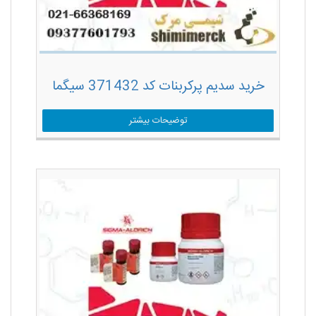
خرید سدیم پرکربنات کد 371432 سیگما
توضیحات بیشتر