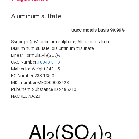
Aluminum sulfate
99.99% trace metals basis
Synonym(s):Aluminium sulphate, Aluminum alum,
Dialuminum sulfate, dialuminum trisulfate
Linear Formula:Al
(SO
)
2
4
3
CAS Number:
10043-01-3
Molecular Weight:342.15
EC Number:233-135-0
MDL number:MFCD00003423
PubChem Substance ID:24852105
NACRES:NA.23