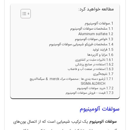
مطالعه خواهید کرد:
سولفات آلومینیوم
مشخصات سولفات آلومینیوم
Aluminum sulfate
خواص سولفات آلومینیوم
مشخصات فیزیکو شیمیایی سولفات آلومینیوم
فرایند تولید
مزایا و کاربردها
تاثیرات مثبت بر کشاورزی
استفاده در صنایع پزشکی
استفاده در صنعت آب و فاضلاب
نتیجه‌گیری
آرشيو دسته بندي ها : محصولات مرک merck & سيگماآلدريچ
SIGMA ALDRICH
خرید سولفات آلومینیوم
قیمت – فروش سولفات آلومینیوم
سولفات آلومینیوم
سولفات آلومینیوم
یک ترکیب شیمیایی است که از اتصال یون‌های