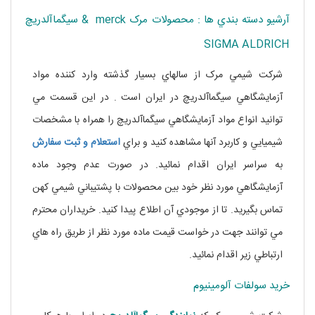
آرشيو دسته بندي ها : محصولات مرک merck & سيگماآلدريچ
SIGMA ALDRICH
شرکت شيمي مرک از سالهاي بسيار گذشته وارد کننده مواد
آزمايشگاهي سيگماآلدريچ در ايران است . در اين قسمت مي
توانيد انواع مواد آزمايشگاهي سيگماآلدريچ را همراه با مشخصات
شيميايي و کاربرد آنها مشاهده کنيد و براي
استعلام و ثبت سفارش
به سراسر ايران اقدام نمائيد. در صورت عدم وجود ماده
آزمايشگاهي مورد نظر خود بين محصولات با پشتيباني شيمي کهن
تماس بگيريد. تا از موجودي آن اطلاع پيدا کنيد. خريداران محترم
مي توانند جهت در خواست قيمت ماده مورد نظر از طريق راه هاي
ارتباطي زير اقدام نمائيد.
خرید سولفات آلومینیوم