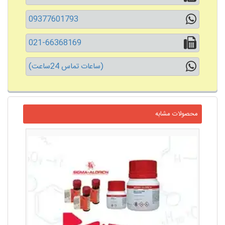
09377601793
021-66368169
(ساعات تماس 24ساعت)
محصولات مشابه