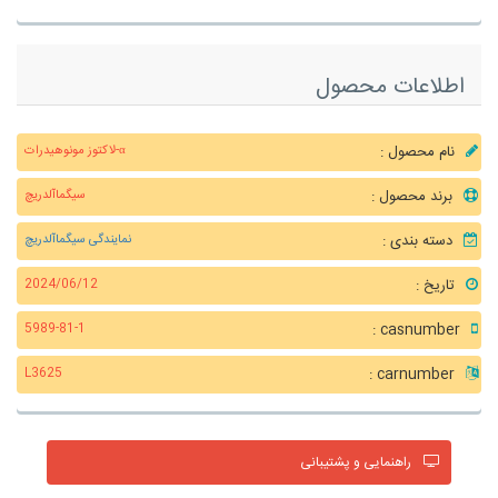
اطلاعات محصول
نام محصول :
α-لاکتوز مونوهیدرات
برند محصول :
سیگماآلدریچ
دسته بندی :
نمایندگی سیگماآلدریچ
تاریخ :
2024/06/12
casnumber :
5989-81-1
carnumber :
L3625
راهنمایی و پشتیبانی