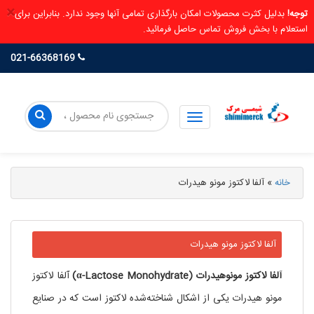
×
توجه!
بدلیل کثرت محصولات امکان بارگذاری تمامی آنها وجود ندارد. بنابراین برای
استعلام با بخش فروش تماس حاصل فرمائید.
021-66368169
خانه
»
آلفا لاکتوز مونو هیدرات
آلفا لاکتوز مونو هیدرات
آلفا لاکتوز مونوهیدرات (α-Lactose Monohydrate)
آلفا لاکتوز
مونو هیدرات یکی از اشکال شناخته‌شده لاکتوز است که در صنایع