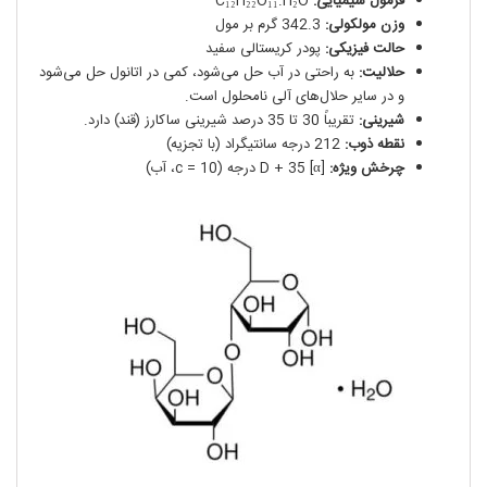
فرمول شیمیایی:
C₁₂H₂₂O₁₁.H₂O
وزن مولکولی:
342.3 گرم بر مول
حالت فیزیکی:
پودر کریستالی سفید
حلالیت:
به راحتی در آب حل می‌شود، کمی در اتانول حل می‌شود
و در سایر حلال‌های آلی نامحلول است.
شیرینی:
تقریباً 30 تا 35 درصد شیرینی ساکارز (قند) دارد.
نقطه ذوب:
212 درجه سانتیگراد (با تجزیه)
چرخش ویژه:
[α] D + 35 درجه (c = 10، آب)