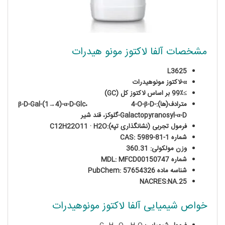
مشخصات آلفا لاکتوز مونو هیدرات
L3625
α-لاکتوز مونوهیدرات
≥99٪ بر اساس لاکتوز کل (GC)
مترادف(ها):β-D-Gal-(1→4)-α-D-Glc، 4-O-β-D-
Galactopyranosyl-α-D-گلوکز، قند شیر
فرمول تجربی (نشانگذاری تپه):C12H22O11 · H2O
شماره CAS: 5989-81-1
وزن مولکولی: 360.31
شماره MDL: MFCD00150747
شناسه ماده PubChem: 57654326
NACRES:NA.25
خواص شیمیایی آلفا لاکتوز مونوهیدرات