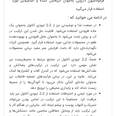
فرمولاسیون دارویی به‌عنوان اثربخش کننده و استابیلایزر مورد
استفاده قرار می‌گیرد.
در ادامه می خوانید که :
در صنعت غذا و نوشیدنی نیز از 2،2 تیودی آتانول به‌عنوان یک
ماده افزودنی استفاده می‌شود. قابلیت حل شدن این ترکیب در
آب و روغن باعث می‌شود تا به‌عنوان عامل افزودنی و بهبوددهنده
طعم در محصولات غذایی مورد استفاده قرار گیرد. همچنین اثرات
نگهدارنده‌ای دارد که باعث افزایش عمر مفید برخی محصولات
می‌شود.
ضمناً، 2،2 تیودی آتانول در صنایع مرتبط با محیط‌زیست نیز
نقش مهمی دارد. این ترکیب در ترکیب‌های پشه‌کش و
علف‌کش‌ها استفاده می‌شود که در کنترل آفات و کشتزارها کمک
می‌کند. علاوه بر این، در برخی فرآیندهای تصفیه فاضلاب نیز
به‌عنوان ماده‌ای کمکی به‌کار می‌رود تا آلودگی‌ها را از محیط
زیست حذف کند و پایداری محیطی را ترویج دهد.
در مورد ایمنی و احتیاطات استفاده از 2،2 تیودی آتانول نیز باید
مراقبت کرد. مستقیماً با این ترکیب در تماس بودن می‌تواند
تحریک و التهاب پوست و چشم ایجاد کند. بنابراین در هنگام کار با
این ترکیب باید از وسایل حفاظتی مناسبی مانند دستکش‌ها و