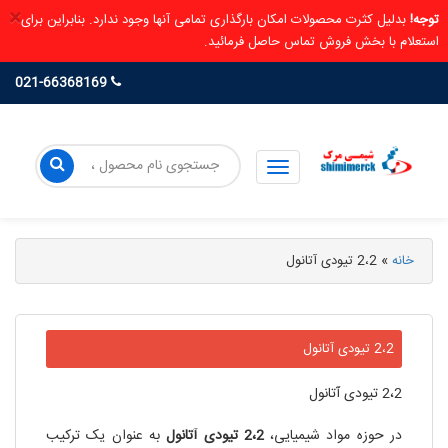
×
توجه!
بدلیل کثرت محصولات امکان بارگذاری تمامی آنها وجود ندارد. بنابراین برای
استعلام با بخش فروش تماس حاصل فرمائید.
021-66368169
خانه
»
2،2 تیودی آتانول
2،2 تیودی آتانول
2،2 تیودی آتانول
در حوزه مواد شیمیایی،
2،2
تیودی
آتانول
به عنوان یک ترکیب