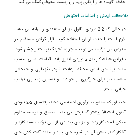
حذف آلاینده ها و ارتقای پایداری زیست محیطی کمک می کند.
ملاحظات ایمنی و اقدامات احتیاطی
در حالی که 2،2 تیودی اتانول مزایای متعددی را ارائه می دهد،
لازم است با دقت از آن استفاده کنید. قرار گرفتن مستقیم در
معرض این ترکیب می تواند منجر به تحریک پوست و چشم شود.
بنابراین هنگام کار با 2،2 تیودی اتانول باید اقدامات ایمنی مناسب
مانند پوشیدن لباس محافظ رعایت شود. نگهداری و جابجایی
مناسب نیز برای جلوگیری از حوادث و تضمین پایداری ترکیب
حیاتی است.
همانطور که صنایع به نوآوری ادامه می دهند، پتانسیل 2،2 تیودی
آتانول احتمالاً بیشتر گسترش می یابد. تحقیق و توسعه مداوم
ممکن است کاربردها و مزایای جدیدی از این ترکیب همه کاره را
آشکار کند. نقش آن در شیوه های پایدار، مانند آفت کش های