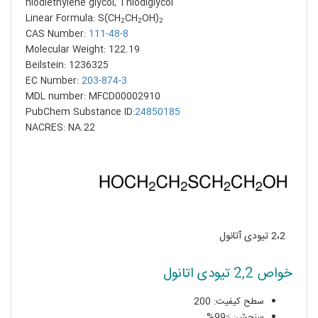
hiodiethylene glycol, Thiodiglycol
Linear Formula: S(CH
CH
OH)
2
2
2
CAS Number:
111-48-8
Molecular Weight: 122.19
Beilstein: 1236325
EC Number:
203-874-3
MDL number: MFCD00002910
PubChem Substance ID:
24850185
NACRES: NA.22
2،2 تیودی آتانول
خواص 2,2 تیودی اتانول
سطح کیفیت: 200
سنجش: ≥99%