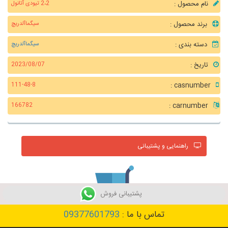
نام محصول :
2،2 تیودی آتانول
برند محصول :
سیگماآلدریچ
دسته بندی :
سیگماآلدریچ
تاریخ :
2023/08/07
casnumber :
111-48-8
carnumber :
166782
راهنمایی و پشتیبانی
پشتیبانی فروش
تماس با ما :
09377601793
خرید محصول