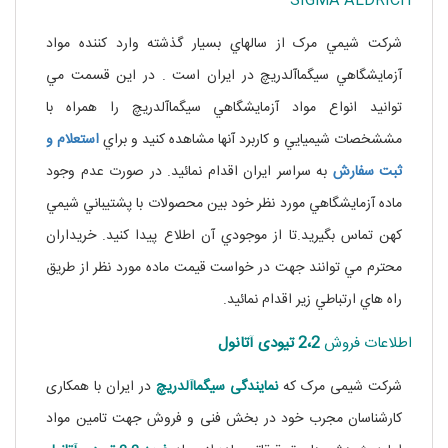
SIGMA ALDRICH
شرکت شيمي مرک از سالهاي بسيار گذشته وارد کننده مواد
آزمايشگاهي سيگماآلدريچ در ايران است . در اين قسمت مي
توانيد انواع مواد آزمايشگاهي سيگماآلدريچ را همراه با
مششخصات شيميايي و کاربرد آنها مشاهده کنيد و براي
استعلام و
ثبت سفارش
به سراسر ايران اقدام نمائيد. در صورت عدم وجود
ماده آزمايشگاهي مورد نظر خود بين محصولات با پشتيباني شيمي
کهن تماس بگيريد.تا از موجودي آن اطلاع پيدا کنيد. خريداران
محترم مي توانند جهت در خواست قيمت ماده مورد نظر از طريق
راه هاي ارتباطي زير اقدام نمائيد.
اطلاعات فروش
2،2
تیودی
آتانول
شرکت شیمی مرک که
نمایندگی
سیگماآلدریچ
در ایران با همکاری
کارشناسان مجرب خود در بخش فنی و فروش جهت تامین مواد