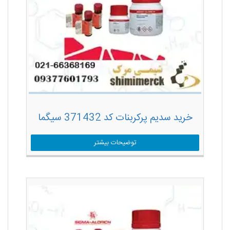
خرید سدیم پرکربنات کد 371432 سیگما
توضیحات بیشتر