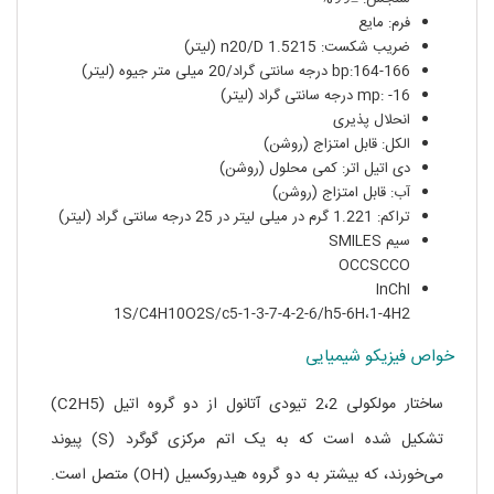
فرم: مایع
ضریب شکست: n20/D 1.5215 (لیتر)
bp:164-166 درجه سانتی گراد/20 میلی متر جیوه (لیتر)
mp: -16 درجه سانتی گراد (لیتر)
انحلال پذیری
الکل: قابل امتزاج (روشن)
دی اتیل اتر: کمی محلول (روشن)
آب: قابل امتزاج (روشن)
تراکم: 1.221 گرم در میلی لیتر در 25 درجه سانتی گراد (لیتر)
سیم SMILES
OCCSCCO
InChI
1S/C4H10O2S/c5-1-3-7-4-2-6/h5-6H،1-4H2
خواص فیزیکو شیمیایی
ساختار مولکولی 2،2 تیودی آتانول از دو گروه اتیل (C2H5)
تشکیل شده است که به یک اتم مرکزی گوگرد (S) پیوند
می‌خورند، که بیشتر به دو گروه هیدروکسیل (OH) متصل است.