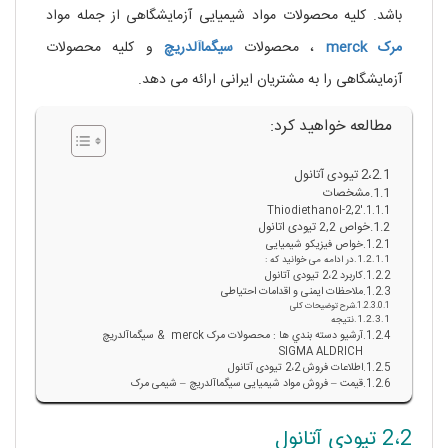
باشد. کلیه محصولات مواد شیمیایی آزمایشگاهی از جمله مواد
مرک
merck
، محصولات
سیگماآلدریچ
و کلیه محصولات
آزمایشگاهی را به مشتریان ایرانی ارائه می دهد.
مطالعه خواهید کرد:
2،2 تیودی آتانول
مشخصات
2,2′-Thiodiethanol
خواص 2,2 تیودی اتانول
خواص فیزیکو شیمیایی
در ادامه می خوانید که :
کاربرد 2،2 تیودی آتانول
ملاحظات ایمنی و اقدامات احتیاطی
شرح توضیحات کلی
نتیجه
آرشيو دسته بندي ها : محصولات مرک merck & سيگماآلدريچ
SIGMA ALDRICH
اطلاعات فروش 2،2 تیودی آتانول
قیمت – فروش مواد شیمیایی سیگماآلدریچ – شیمی مرک
2،2 تیودی آتانول