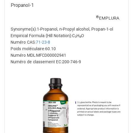
1-Propanol
®
EMPLURA
Synonyme(s):1-Propanol, n-Propyl alcohol, Propan-1-ol
Empirical Formula (Hill Notation):C
H
O
3
8
Numéro CAS:
71-23-8
Poids moléculaire:60.10
Numéro MDL:MFCD00002941
Numéro de classement EC:200-746-9