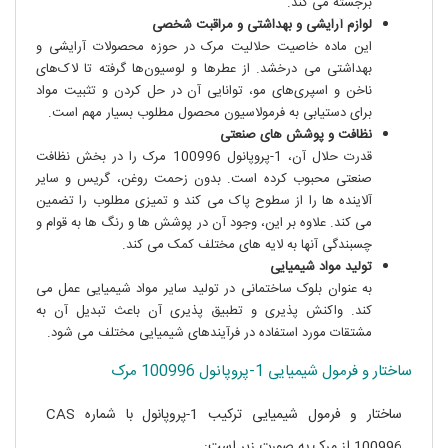
برجسته می کند.
لوازم آرایشی و بهداشتی و مراقبت شخصی
این ماده خاصیت حلالیت مرک در حوزه محصولات آرایشی و
بهداشتی می درخشد. از عطرها و لوسیون‌ها گرفته تا لاک‌های
ناخن و اسپری‌های مو، توانایی آن در حل کردن و تثبیت مواد
برای دستیابی به فرمولاسیون محصول مطلوب بسیار مهم است.
نظافت و پوشش های صنعتی
قدرت حلال آن، 1-پروپانول 100996 مرک را در بخش نظافت
صنعتی محبوب کرده است. بدون زحمت روغن، گریس و سایر
آلاینده ها را از سطوح پاک می کند و تمیزی مطلوب را تضمین
می کند. علاوه بر این، وجود آن در پوشش ها و رنگ ها به قوام و
چسبندگی آنها به لایه های مختلف کمک می کند.
تولید مواد شیمیایی
به عنوان بلوک ساختمانی در تولید سایر مواد شیمیایی عمل می
کند. واکنش پذیری و تطبیق پذیری آن باعث تبدیل آن به
مشتقات مورد استفاده در فرآیندهای شیمیایی مختلف می شود.
ساختار و فرمول شیمیایی 1-پروپانول 100996 مرک
ساختار و فرمول شیمیایی ترکیب 1-پروپانول با شماره CAS
100996 از مرک به صورت زیر است: