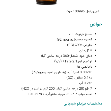
1-پروپانول 100996 مرک
خواص
سطح کیفیت:200
گستره محصول:Empura®
خلوص:≥99٪ (GC)
شکل:مایع
دمای خود اشتعال:360 درجه سانتی گراد
توضیح لیم:2.1-19.2٪ (v/v)
ناخالصی ها
≤0.002٪ اسید آزاد (به عنوان اسید پروپیونیک)
≤0.1٪ متانول (GC)
≤0.2٪ آب
pH:7 (20 درجه سانتی گراد، 200 گرم در لیتر در H2O)
نقطه حباب:96.5-98 درجه سانتیگراد / 1013hPa
مشخصات فیزیکو شیمیایی