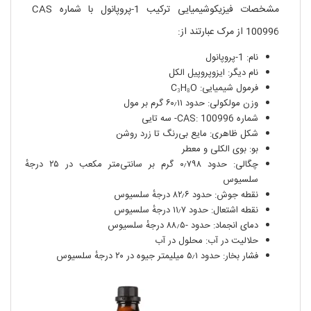
مشخصات فیزیکوشیمیایی ترکیب 1-پروپانول با شماره CAS
100996 از مرک عبارتند از:
نام: 1-پروپانول
نام دیگر: ایزوپروپیل الکل
فرمول شیمیایی: C₃H₈O
وزن مولکولی: حدود ۶۰٫۱۱ گرم بر مول
شماره CAS: 100996- سه تایی
شکل ظاهری: مایع بی‌رنگ تا زرد روشن
بو: بوی الکلی و معطر
چگالی: حدود ۰٫۷۹۸ گرم بر سانتی‌متر مکعب در ۲۵ درجهٔ
سلسیوس
نقطه جوش: حدود ۸۲٫۶ درجهٔ سلسیوس
نقطه اشتعال: حدود ۱۱٫۷ درجهٔ سلسیوس
دمای انجماد: حدود -۸۸٫۵ درجهٔ سلسیوس
حلالیت در آب: محلول در آب
فشار بخار: حدود ۵٫۱ میلیمتر جیوه در ۲۰ درجهٔ سلسیوس