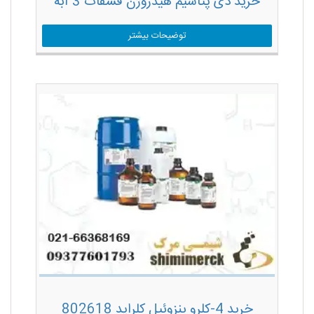
خرید دی پتاسیم هیدروژن فسفات 3 آبه
توضیحات بیشتر
خرید 4-کلرو بنزوئیل کلراید 802618