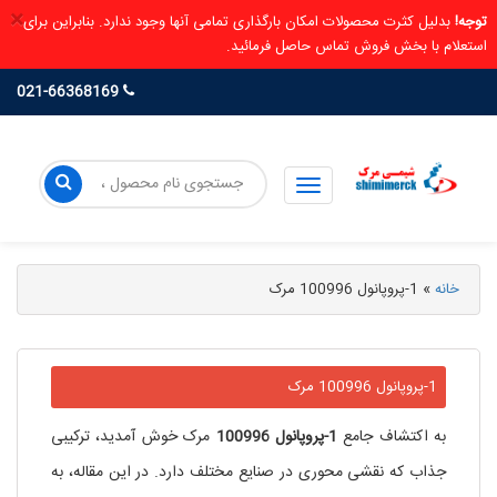
×
توجه!
بدلیل کثرت محصولات امکان بارگذاری تمامی آنها وجود ندارد. بنابراین برای
استعلام با بخش فروش تماس حاصل فرمائید.
021-66368169
خانه
»
1-پروپانول 100996 مرک
1-پروپانول 100996 مرک
به اکتشاف جامع
1-پروپانول
100996
مرک خوش آمدید، ترکیبی
جذاب که نقشی محوری در صنایع مختلف دارد. در این مقاله، به