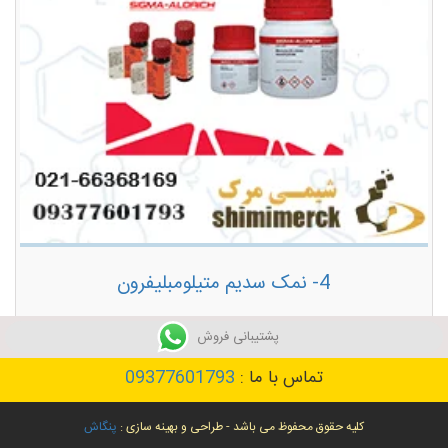
4- نمک سدیم متیلومبلیفرون
توضیحات بیشتر
پشتیبانی فروش
تماس با ما :
09377601793
کلیه حقوق محفوظ می باشد - طراحی و بهینه سازی :
پنگاش