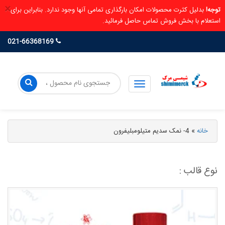
×
توجه!
بدلیل کثرت محصولات امکان بارگذاری تمامی آنها وجود ندارد. بنابراین برای
استعلام با بخش فروش تماس حاصل فرمائید.
021-66368169
خانه
»
4- نمک سدیم متیلومبلیفرون
نوع قالب :