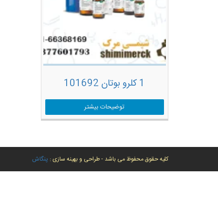
1 کلرو بوتان 101692
توضیحات بیشتر
کلیه حقوق محفوظ می باشد - طراحی و بهینه سازی :
پنگاش