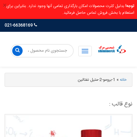
×
توجه!
بدلیل کثرت محصولات امکان بارگذاری تمامی آنها وجود ندارد. بنابراین برای
استعلام با بخش فروش تماس حاصل فرمائید.
021-66368169
خانه
»
1-برومو-2-متیل نفتالین
نوع قالب :