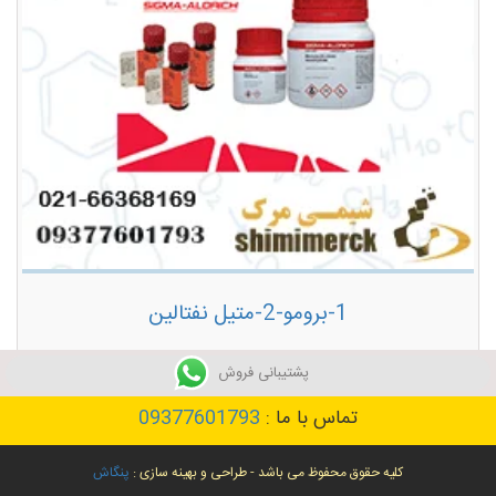
1-برومو-2-متیل نفتالین
توضیحات بیشتر
پشتیبانی فروش
تماس با ما :
09377601793
کلیه حقوق محفوظ می باشد - طراحی و بهینه سازی :
پنگاش