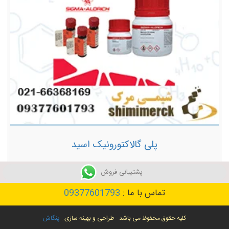
پلی گالاکتورونیک اسید
توضیحات بیشتر
پشتیبانی فروش
تماس با ما :
09377601793
کلیه حقوق محفوظ می باشد - طراحی و بهینه سازی :
پنگاش