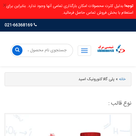
×
توجه!
بدلیل کثرت محصولات امکان بارگذاری تمامی آنها وجود ندارد. بنابراین برای
استعلام با بخش فروش تماس حاصل فرمائید.
021-66368169
خانه
»
پلی گالاکتورونیک اسید
نوع قالب :