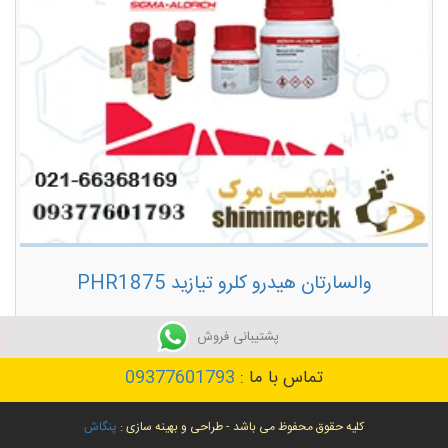
والسارتان هیدرو کلرو تیازید PHR1875
توضیحات بیشتر
پشتیبانی فروش
تماس با ما :
09377601793
کلیه حقوق محفوظ می باشد - طراحی و بهینه سازی :
پنگاش