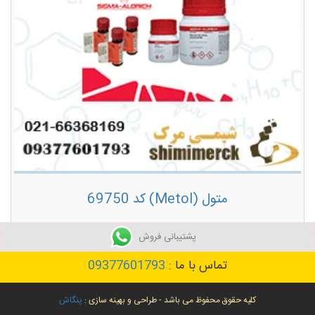
متول (Metol) کد 69750
توضیحات بیشتر
پشتیبانی فروش
تماس با ما :
09377601793
کلیه حقوق محفوظ می باشد - طراحی و بهینه سازی :
پنگاش