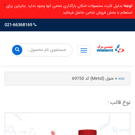
×
توجه!
بدلیل کثرت محصولات امکان بارگذاری تمامی آنها وجود ندارد. بنابراین برای
استعلام با بخش فروش تماس حاصل فرمائید.
021-66368169
خانه
»
متول (Metol) کد 69750
نوع قالب :