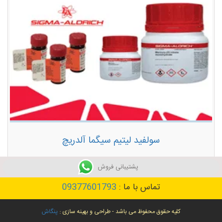
سولفید لیتیم سیگما آلدریچ
توضیحات بیشتر
پشتیبانی فروش
تماس با ما :
09377601793
کلیه حقوق محفوظ می باشد - طراحی و بهینه سازی :
پنگاش