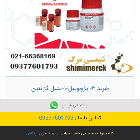
خرید ۳-ایزوبوتیل-۱-متیل گزانتین
توضیحات بیشتر
پشتیبانی فروش
تماس با ما :
09377601793
کلیه حقوق محفوظ می باشد - طراحی و بهینه سازی :
پنگاش