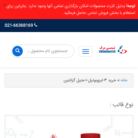
×
توجه!
بدلیل کثرت محصولات امکان بارگذاری تمامی آنها وجود ندارد. بنابراین برای
استعلام با بخش فروش تماس حاصل فرمائید.
021-66368169
خانه
»
خرید ۳-ایزوبوتیل-۱-متیل گزانتین
نوع قالب :