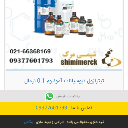
تیترازول تیوسیانات آمونیوم 0.1 نرمال
توضیحات بیشتر
پشتیبانی فروش
تماس با ما :
09377601793
کلیه حقوق محفوظ می باشد - طراحی و بهینه سازی :
پنگاش