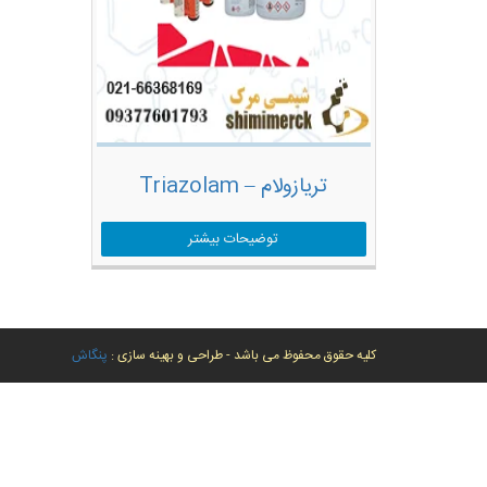
تریازولام – Triazolam
توضیحات بیشتر
کلیه حقوق محفوظ می باشد - طراحی و بهینه سازی :
پنگاش