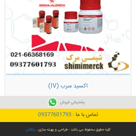
اکسید سرب (IV)
توضیحات بیشتر
پشتیبانی فروش
تماس با ما :
09377601793
کلیه حقوق محفوظ می باشد - طراحی و بهینه سازی :
پنگاش