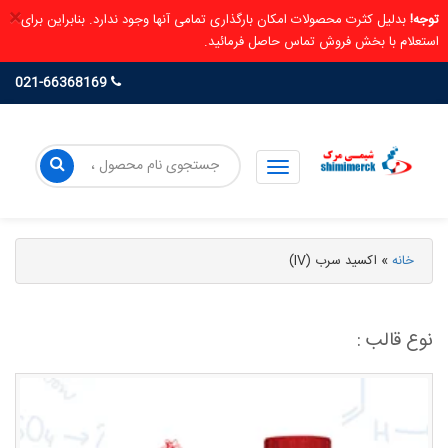
×
توجه!
بدلیل کثرت محصولات امکان بارگذاری تمامی آنها وجود ندارد. بنابراین برای
استعلام با بخش فروش تماس حاصل فرمائید.
021-66368169
خانه
»
اکسید سرب (IV)
نوع قالب :