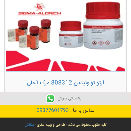
ارتو تولوئیدین 808312 مرک آلمان
توضیحات بیشتر
پشتیبانی فروش
تماس با ما :
09377601793
کلیه حقوق محفوظ می باشد - طراحی و بهینه سازی :
پنگاش