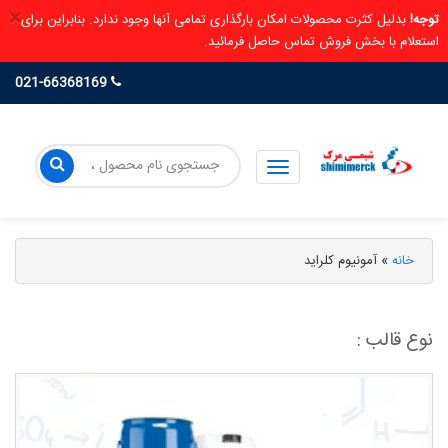
×
توجه!
بدلیل کثرت محصولات امکان بارگذاری تمامی آنها وجود ندارد. بنابراین برای
استعلام با بخش فروش تماس حاصل فرمائید.
021-66368169
خانه
»
آمونیوم کلراید
نوع قالب :