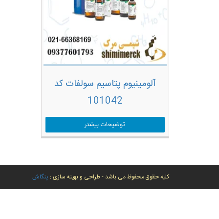
آلومینیوم پتاسیم سولفات کد
101042
توضیحات بیشتر
کلیه حقوق محفوظ می باشد - طراحی و بهینه سازی :
پنگاش