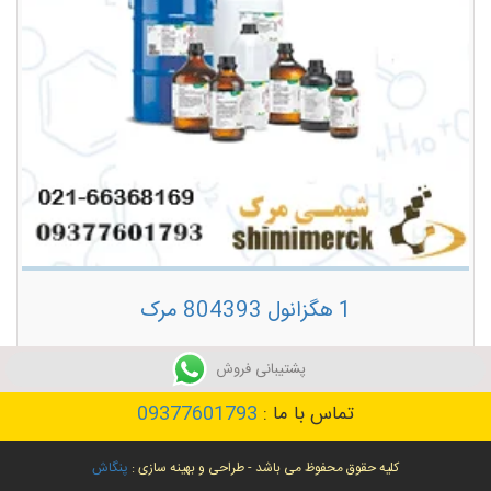
1 هگزانول 804393 مرک
توضیحات بیشتر
پشتیبانی فروش
تماس با ما :
09377601793
کلیه حقوق محفوظ می باشد - طراحی و بهینه سازی :
پنگاش