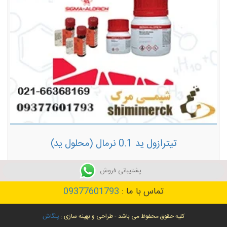
تیترازول ید 0.1 نرمال (محلول ید)
توضیحات بیشتر
پشتیبانی فروش
تماس با ما :
09377601793
کلیه حقوق محفوظ می باشد - طراحی و بهینه سازی :
پنگاش