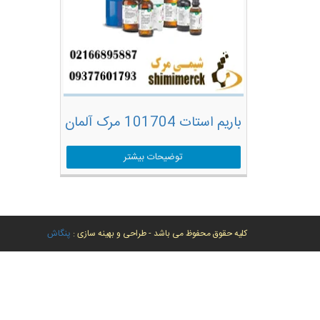
باریم استات 101704 مرک آلمان
توضیحات بیشتر
کلیه حقوق محفوظ می باشد - طراحی و بهینه سازی :
پنگاش