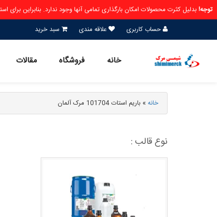
توجه!
بدلیل کثرت محصولات امکان بارگذاری تمامی آنها وجود ندارد. بنابراین برای ا
حساب کاربری
علاقه مندی
سبد خرید
خانه
فروشگاه
مقالات
خانه
»
باریم استات 101704 مرک آلمان
نوع قالب :