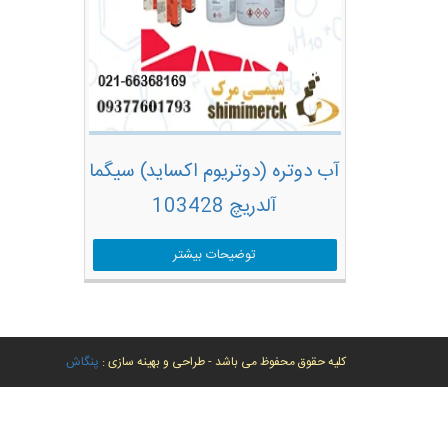
آب دوتره (دوتریوم اکساید) سیگما
آلدریچ 103428
توضیحات بیشتر
کلیه حقوق محفوظ می باشد - طراحی و بهینه سازی :
پنگاش